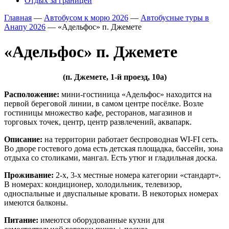
Отдых за границей
Главная
—
Автобусом к морю 2026
—
Автобусные туры в
Анапу 2026
—
«Адельфос» п. Джемете
«Адельфос» п. Джемете
(п. Джемете, 1-й проезд, 10а)
Расположение:
мини-гостиница «Адельфос»
находится на
первой береговой линии, в самом центре посёлке. Возле
гостиницы множество кафе, ресторанов, магазинов и
торговых точек, центр, центр развлечений, аквапарк.
Описание:
на территории работает беспроводная WI-FI сеть.
Во дворе гостевого дома есть детская площадка, бассейн, зона
отдыха со столиками, мангал. Есть утюг и гладильная доска.
Проживание:
2-х, 3-х местные номера категории «стандарт».
В номерах: кондиционер, холодильник, телевизор,
односпальные и двуспальные кровати. В некоторых номерах
имеются балконы.
Питание:
имеются оборудованные кухни для