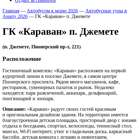
Отдых за границей
Главная
—
Автобусом к морю 2026
—
Автобусные туры в
Анапу 2026
—
ГК «Караван» п. Джемете
ГК «Караван» п. Джемете
(п. Джемете, Пионерский пр-т, 221)
Расположение
Гостиничный комплекс «Караван» расположен на первой
курортной линии в поселке Джемете, в самом центре
Пионерского проспекта. Рядом много магазинов, кафе,
ресторанов, сувенирных палаток и рынок. Недалеко
находятся: парк развлечений, аквапарк, дельфинарий,
пингвинарий и зоопарк.
Описание:
«Караван» радует своих гостей красивым
и оригинальным дизайном здания. На территории имеется
благоустроенная детская площадка, просторный двор с зонами
отдыха и беседками
,
спортзал, велосипеды, теннисный стол,
мангал, Wi-Fi интернет, утюг и гладильная доска, каркасный
бассейн, детская комната с играми и инвентарем,