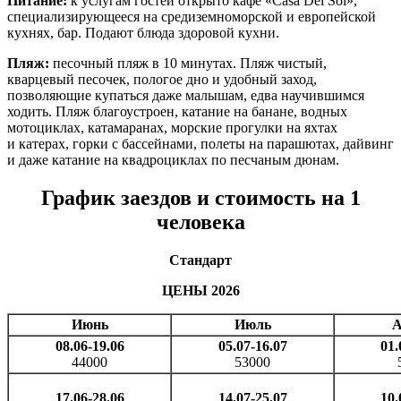
Питание:
к услугам гостей открыто
кафе «Casa Del Sol»,
специализирующееся на средиземноморской и европейской
кухнях, бар. Подают блюда здоровой кухни.
Пляж:
песочный пляж в 10 минутах. Пляж чистый,
кварцевый песочек, пологое дно и удобный заход,
позволяющие купаться даже малышам, едва научившимся
ходить. Пляж благоустроен, катание на банане, водных
мотоциклах, катамаранах, морские прогулки на яхтах
и катерах, горки с бассейнами, полеты на парашютах, дайвинг
и даже катание на квадроциклах по песчаным дюнам.
График заездов и стоимость на 1
человека
Стандарт
ЦЕНЫ 2026
Июнь
Июль
А
08.06-19.06
05.07-16.07
01.
44000
53000
17.06-28.06
14.07-25.07
10.