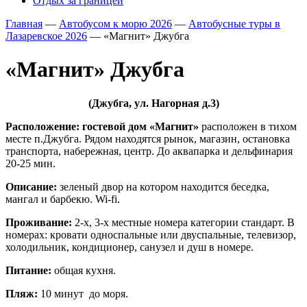
Отдых за границей
Главная
—
Автобусом к морю 2026
—
Автобусные туры в
Лазаревское 2026
—
«Магнит» Джубга
«Магнит» Джубга
(Джубга, ул. Нагорная д.3)
Расположение: г
остевой дом «Магнит»
расположен в тихом
месте п.Джубга. Рядом находятся рынок, магазин, остановка
транспорта, набережная, центр. До аквапарка и дельфинария
20-25 мин.
Описание:
зеленый двор на котором находится беседка,
мангал и барбекю. Wi-fi.
Проживание:
2-х, 3-х местные номера категории стандарт. В
номерах:
кровати односпальные или двуспальные, телевизор,
холодильник, кондиционер, санузел и душ в номере.
Питание:
общая кухня.
Пляж:
10 минут до моря.