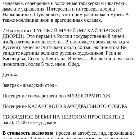
эмалевые, серебряные и золоченые табакерки и шкатулки,
дамские украшения. Интересны и интерьеры дворца
Нарышкиных-Шуваловых, в котором расположен музей. А
также коллекция икон в драгоценных окладах.
2.Экскурсия в РУССКИЙ МУЗЕЙ (МИХАЙЛОВСКИЙ
ДВОРЕЦ). Это первый в России государственный музей
изобразительного искусства. В настоящее время коллекция
Русского музея насчитывает около 40 тыс. экспонатов! Вы
увидите картины великих русских художников: Репина,
Васнецова, Серова, Левитана, Врубеля…Коллекцию русской
иконописи, более 5 тыс. икон. Обед.
День 4
Завтрак «шведский стол»
Посещение государственного МУЗЕЯ ЭРМИТАЖ
Посещение КАЗАНСКОГО КАФЕДРАЛЬНОГО СОБОРА
СВОБОДНОЕ ВРЕМЯ НА НЕВСКОМ ПРОСПЕКТЕ ( 2
часа). 15.00-отъезд домой.
В стоимость включено
: проезд на автобусе, гид, проживание
в гостинице 3 ночи, питание по-программе, экскурсионная