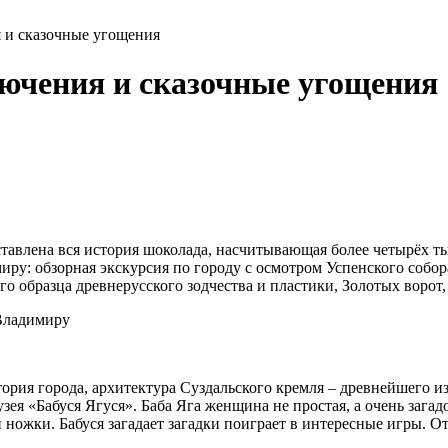
 и сказочные угощения
лючения и сказочные угощения
тавлена вся история шоколада, насчитывающая более четырёх ты
у: обзорная экскурсия по городу с осмотром Успенского собор
о образца древнерусского зодчества и пластики, Золотых ворот
Владимиру
стория города, архитектура Суздальского кремля – древнейшего 
 «Бабуся Ягуся». Баба Яга женщина не простая, а очень загадоч
 ножки. Бабуся загадает загадки поиграет в интересные игры. О