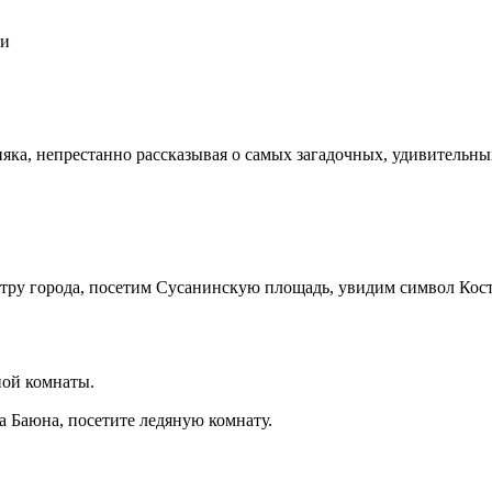
ми
няка, непрестанно рассказывая о самых загадочных, удивительн
тру города, посетим Сусанинскую площадь, увидим символ Кос
ной комнаты.
а Баюна, посетите ледяную комнату.